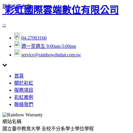
跳到主要內容
彩虹國際雲端數位有限公司
:::
04-27063166
週一至週五 9:00am-5:00pm
service@rainbowdigital.com.tw
Toggle
首頁
navigation
關於彩虹
服務項目
彩虹案例
聯絡我們
網站名稱
國立臺中教育大學 全校不分系學士學位學程