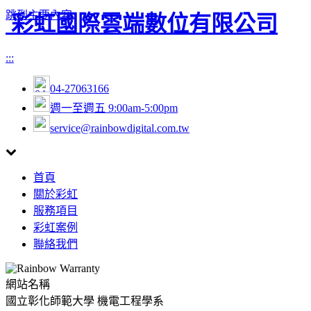
跳到主要內容
彩虹國際雲端數位有限公司
:::
04-27063166
週一至週五 9:00am-5:00pm
service@rainbowdigital.com.tw
Toggle
首頁
navigation
關於彩虹
服務項目
彩虹案例
聯絡我們
網站名稱
國立彰化師範大學 機電工程學系